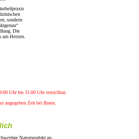
urheilpraxis
dizinischen
ern, sondern
nktgenau“
dlung. Die
rs am Herzen.
9:00 Uhr bis 11:00 Uhr erreichbar.
er angegeben Zeit bei Ihnen.
lich
ochwertige Naturprodukt an.