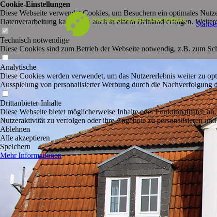
Cookie-Einstellungen
Diese Webseite verwendet Cookies, um Besuchern ein optimales Nutzerer
Datenverarbeitung kann dann auch in einem Drittland erfolgen. Weiter
Startse
Technisch notwendige
Diese Cookies sind zum Betrieb der Webseite notwendig, z.B. zum Sch
Analytische
Diese Cookies werden verwendet, um das Nutzererlebnis weiter zu optim
Ausspielung von personalisierter Werbung durch die Nachverfolgung de
Drittanbieter-Inhalte
Diese Webseite bietet möglicherweise Inhalte oder Funktionalitäten an,
Nutzeraktivität zu verfolgen oder ihre Angebote zu personalisieren und
Ablehnen
Alle akzeptieren
Speichern
Mehr Informationen