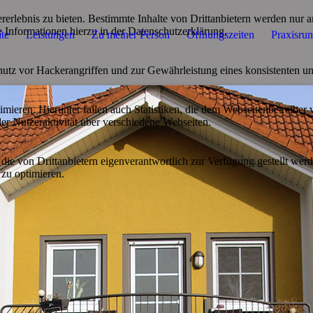
lebnis zu bieten. Bestimmte Inhalte von Drittanbietern werden nur ang
e Informationen hierzu in der Datenschutzerklärung.
ite
Leistungen
Zu meiner Person
Öffnungszeiten
Praxisru
utz vor Hackerangriffen und zur Gewährleistung eines konsistenten un
ieren. Hierunter fallen auch Statistiken, die dem Webseitenbetreiber v
r Nutzeraktivität über verschiedene Webseiten.
 die von Drittanbietern eigenverantwortlich zur Verfügung gestellt wer
 zu optimieren.