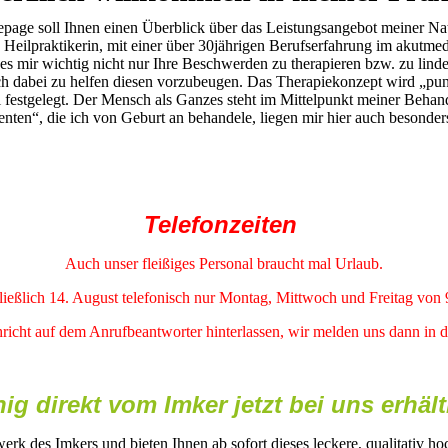
age soll Ihnen einen Überblick über das Leistungsangebot meiner Nat
s Heilpraktikerin, mit einer über 30jährigen Berufserfahrung im akutme
t es mir wichtig nicht nur Ihre Beschwerden zu therapieren bzw. zu lind
h dabei zu helfen diesen vorzubeugen. Das Therapiekonzept wird „pu
l festgelegt. Der Mensch als Ganzes steht im Mittelpunkt meiner Behan
ienten“, die ich von Geburt an behandele, liegen mir hier auch besonde
Telefonzeiten
Auch unser fleißiges Personal braucht mal Urlaub.
hließlich 14. August telefonisch nur Montag, Mittwoch und Freitag von 
icht auf dem Anrufbeantworter hinterlassen, wir melden uns dann in d
ig direkt vom Imker jetzt bei uns erhält
erk des Imkers und bieten Ihnen ab sofort dieses leckere, qualitativ h