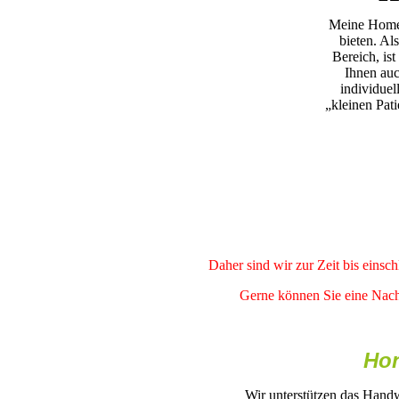
Meine Homep
bieten. Al
Bereich, is
Ihnen auc
individuel
„kleinen Pat
Daher sind wir zur Zeit bis einsc
Gerne können Sie eine Nachr
Hon
Wir unterstützen das Handw